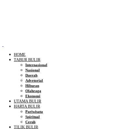
HOME
TABUR BULIR
Internasional
Nasional
Daerah
Advetorial
Hiburan
Olahraga
Ekonomi
UTAMA BULIR
HARTA BULIR
Pariwisata
Spiritual
Ceruh
TILIK BULIR