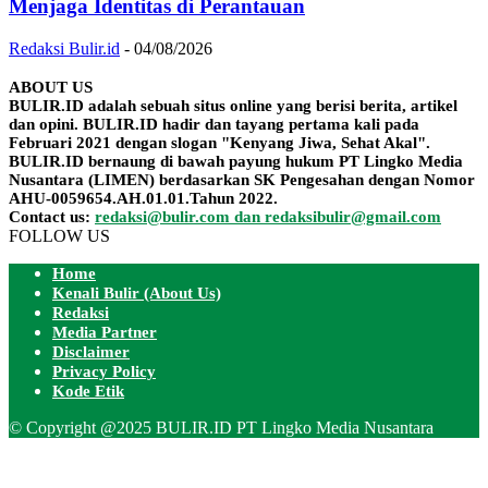
Menjaga Identitas di Perantauan
Redaksi Bulir.id
-
04/08/2026
ABOUT US
BULIR.ID adalah sebuah situs online yang berisi berita, artikel
dan opini. BULIR.ID hadir dan tayang pertama kali pada
Februari 2021 dengan slogan "Kenyang Jiwa, Sehat Akal".
BULIR.ID bernaung di bawah payung hukum PT Lingko Media
Nusantara (LIMEN) berdasarkan SK Pengesahan dengan Nomor
AHU-0059654.AH.01.01.Tahun 2022.
Contact us:
redaksi@bulir.com dan redaksibulir@gmail.com
FOLLOW US
Home
Kenali Bulir (About Us)
Redaksi
Media Partner
Disclaimer
Privacy Policy
Kode Etik
© Copyright @2025 BULIR.ID PT Lingko Media Nusantara