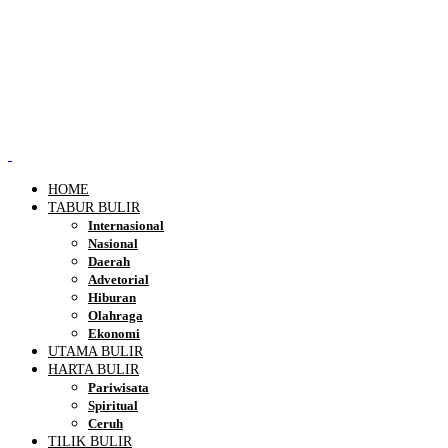
HOME
TABUR BULIR
Internasional
Nasional
Daerah
Advetorial
Hiburan
Olahraga
Ekonomi
UTAMA BULIR
HARTA BULIR
Pariwisata
Spiritual
Ceruh
TILIK BULIR