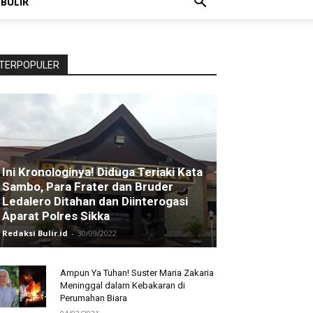
 BULIR
TERPOPULER
Ini Kronologinya! Diduga Teriaki Kata
Sambo, Para Frater dan Bruder
Ledalero Ditahan dan Diinterogasi
Aparat Polres Sikka
Redaksi Bulir.id
-
30/09/2022
Ampun Ya Tuhan! Suster Maria Zakaria
Meninggal dalam Kebakaran di
Perumahan Biara