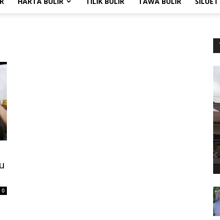
R
HARTA BULIR
TILIK BULIR
TAWA BULIR
SILUET
u
0