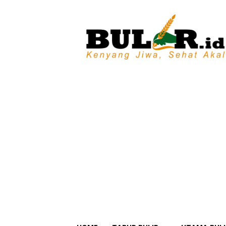
BULIR.ID
–
Kenyang
Jiwa,
Sehat
Akal