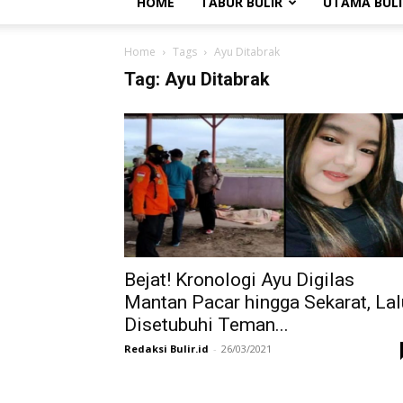
HOME
TABUR BULIR
UTAMA BULI
Home
Tags
Ayu Ditabrak
Tag: Ayu Ditabrak
Bejat! Kronologi Ayu Digilas
Mantan Pacar hingga Sekarat, Lal
Disetubuhi Teman...
Redaksi Bulir.id
-
26/03/2021