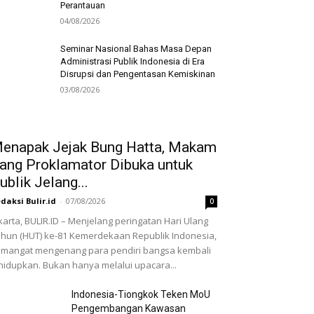
Perantauan
04/08/2026
Seminar Nasional Bahas Masa Depan
Administrasi Publik Indonesia di Era
Disrupsi dan Pengentasan Kemiskinan
03/08/2026
enapak Jejak Bung Hatta, Makam
ang Proklamator Dibuka untuk
ublik Jelang...
daksi Bulir.id
-
07/08/2026
0
karta, BULIR.ID – Menjelang peringatan Hari Ulang
hun (HUT) ke-81 Kemerdekaan Republik Indonesia,
mangat mengenang para pendiri bangsa kembali
hidupkan. Bukan hanya melalui upacara...
Indonesia-Tiongkok Teken MoU
Pengembangan Kawasan