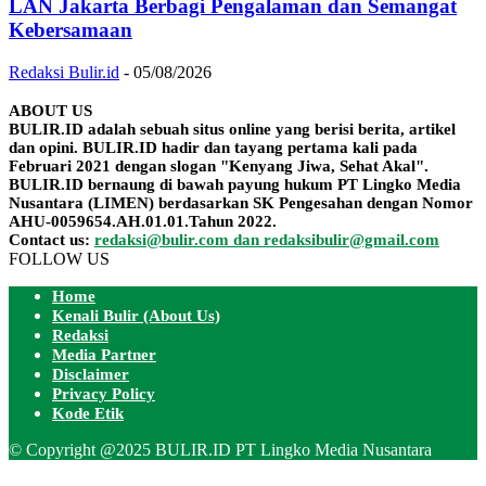
LAN Jakarta Berbagi Pengalaman dan Semangat
Kebersamaan
Redaksi Bulir.id
-
05/08/2026
ABOUT US
BULIR.ID adalah sebuah situs online yang berisi berita, artikel
dan opini. BULIR.ID hadir dan tayang pertama kali pada
Februari 2021 dengan slogan "Kenyang Jiwa, Sehat Akal".
BULIR.ID bernaung di bawah payung hukum PT Lingko Media
Nusantara (LIMEN) berdasarkan SK Pengesahan dengan Nomor
AHU-0059654.AH.01.01.Tahun 2022.
Contact us:
redaksi@bulir.com dan redaksibulir@gmail.com
FOLLOW US
Home
Kenali Bulir (About Us)
Redaksi
Media Partner
Disclaimer
Privacy Policy
Kode Etik
© Copyright @2025 BULIR.ID PT Lingko Media Nusantara