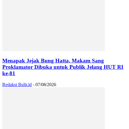
Menapak Jejak Bung Hatta, Makam Sang
Proklamator Dibuka untuk Publik Jelang HUT RI
ke-81
Redaksi Bulir.id
-
07/08/2026