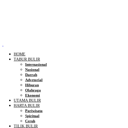
HOME
TABUR BULIR
Internasional
Nasional
Daerah
Advetorial
Hiburan
Olahraga
Ekonomi
UTAMA BULIR
HARTA BULIR
Pariwisata
Spiritual
Ceruh
TILIK BULIR