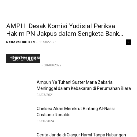
AMPHI Desak Komisi Yudisial Periksa
Hakim PN Jakpus dalam Sengketa Bank...
Redaksi Bulir.id
-
11/04/2025
0
Ini Kronologinya! Diduga Teriaki Kata Sambo,
Para Frater dan Bruder Ledalero Ditahan dan
Diinterogasi Aparat Polres Sikka
TERPOPULER
Redaksi Bulir.id
-
30/09/2022
Ampun Ya Tuhan! Suster Maria Zakaria
Meninggal dalam Kebakaran di Perumahan Biara
04/03/2021
Chelsea Akan Merekrut Bintang Al-Nassr
Cristiano Ronaldo
06/08/2024
Cerita Janda di Cianjur Hamil Tanpa Hubungan