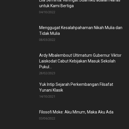
Lila Jeminta: Keringat Suamiku adalah Nafas
untuk Kami Bertiga
04/10/2022
Menggugat Kesalahpahaman Nikah Mulia dan
Tidak Mulia
08/03/2022
Ardy Mbalembout Ultimatum Gubernur Viktor
Laiskodat Cabut Kebijakan Masuk Sekolah
Pukul...
28/02/2023
Yuk Intip Sejarah Perkembangan Filsafat
Yunani Klasik
14/10/2021
Filosofi Moke: Aku Minum, Maka Aku Ada
03/06/2022