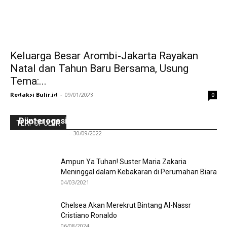
Keluarga Besar Arombi-Jakarta Rayakan
Natal dan Tahun Baru Bersama, Usung
Tema:...
Redaksi Bulir.id
-
09/01/2023
0
Ini Kronologinya! Diduga Teriaki Kata Sambo,
Para Frater dan Bruder Ledalero Ditahan dan
Diinterogasi Aparat Polres Sikka
TERPOPULER
Redaksi Bulir.id
-
30/09/2022
Ampun Ya Tuhan! Suster Maria Zakaria
Meninggal dalam Kebakaran di Perumahan Biara
04/03/2021
Chelsea Akan Merekrut Bintang Al-Nassr
Cristiano Ronaldo
06/08/2024