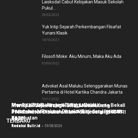
Laiskodat Cabut Kebijakan Masuk Sekolah
Pukul...
28/02/2023
Yuk Intip Sejarah Perkembangan Filsafat
Yunani Klasik
14/10/2021
Filosofi Moke: Aku Minum, Maka Aku Ada
03/06/2022
Advokat Asal Maluku Selenggarakan Munas
Pertama di Hotel Kartika Chandra Jakarta
13/11/2022
Menkes Budi: Jangan Tunggu Sakit,
Pra-PKKMB Politeknik STIA LAN Jakarta Bekali
Menapak Jejak Bung Hatta, Makam Sang
Pemerintah Perkuat Deteksi Dini dan Layanan
300 Calon Mahasiswa Baru Menjelang PKKMB
Proklamator Dibuka untuk Publik Jelang HUT RI
Kesehatan
2026
ke-81
TERBARU
Redaksi Bulir.id
-
09/08/2026
Redaksi Bulir.id
-
08/08/2026
Redaksi Bulir.id
-
07/08/2026