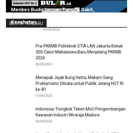
Menkes Budi: Jangan Tunggu Sakit,
Pemerintah Perkuat Deteksi Dini dan Layanan
Kesehatan
BERITA TERBARU
Redaksi Bulir.id
-
09/08/2026
Pra-PKKMB Politeknik STIA LAN Jakarta Bekali
300 Calon Mahasiswa Baru Menjelang PKKMB
2026
08/08/2026
Menapak Jejak Bung Hatta, Makam Sang
Proklamator Dibuka untuk Publik Jelang HUT RI
ke-81
07/08/2026
Indonesia-Tiongkok Teken MoU Pengembangan
Kawasan Industri Wiraraja Madura
06/08/2026