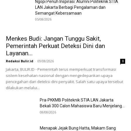
Ngopi Penuh Inspirasi: Alumni Politeknik STIA
LAN Jakarta Berbagi Pengalaman dan
Semangat Kebersamaan
05/08/2026
Menkes Budi: Jangan Tunggu Sakit,
Pemerintah Perkuat Deteksi Dini dan
Layanan...
Redaksi Bulir.id
-
09/08/2026
0
Jakarta, BULIR.ID - Pemerintah terus memperkuat transformasi
sistem kesehatan nasional dengan mengedepankan upaya
pencegahan dan deteksi dini penyakit. Salah satu upaya tersebut
dilakukan melalui...
Pra-PKKMB Politeknik STIA LAN Jakarta
Bekali 300 Calon Mahasiswa Baru Menjelang...
08/08/2026
Menapak Jejak Bung Hatta, Makam Sang