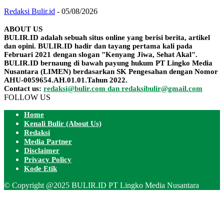
Redaksi Bulir.id
-
05/08/2026
ABOUT US
BULIR.ID adalah sebuah situs online yang berisi berita, artikel
dan opini. BULIR.ID hadir dan tayang pertama kali pada
Februari 2021 dengan slogan "Kenyang Jiwa, Sehat Akal".
BULIR.ID bernaung di bawah payung hukum PT Lingko Media
Nusantara (LIMEN) berdasarkan SK Pengesahan dengan Nomor
AHU-0059654.AH.01.01.Tahun 2022.
Contact us:
redaksi@bulir.com dan redaksibulir@gmail.com
FOLLOW US
Home
Kenali Bulir (About Us)
Redaksi
Media Partner
Disclaimer
Privacy Policy
Kode Etik
© Copyright @2025 BULIR.ID PT Lingko Media Nusantara