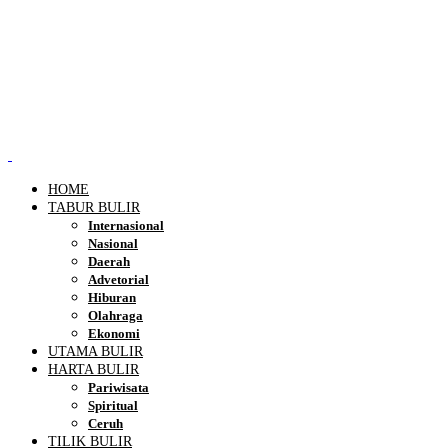
HOME
TABUR BULIR
Internasional
Nasional
Daerah
Advetorial
Hiburan
Olahraga
Ekonomi
UTAMA BULIR
HARTA BULIR
Pariwisata
Spiritual
Ceruh
TILIK BULIR