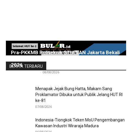
Pra-PKKMB Politeknik STIA LAN Jakarta Bekali
300 Calon Mahasiswa Baru Menjelang PKKMB
2026
BERITA TERBARU
Redaksi Bulir.id
-
08/08/2026
Menapak Jejak Bung Hatta, Makam Sang
Proklamator Dibuka untuk Publik Jelang HUT RI
ke-81
07/08/2026
Indonesia-Tiongkok Teken MoU Pengembangan
Kawasan Industri Wiraraja Madura
06/08/2026