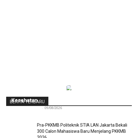
Menkes Budi: Jangan Tunggu Sakit,
Pemerintah Perkuat Deteksi Dini dan Layanan
Kesehatan
BERITA TERBARU
Redaksi Bulir.id
-
09/08/2026
Pra-PKKMB Politeknik STIA LAN Jakarta Bekali
300 Calon Mahasiswa Baru Menjelang PKKMB
2026