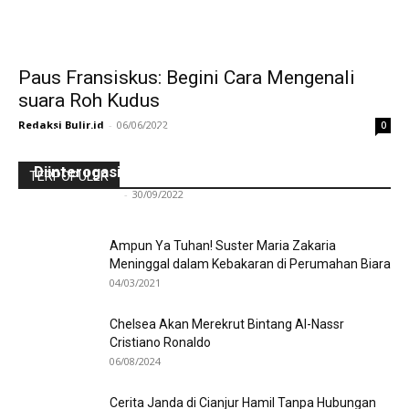
Paus Fransiskus: Begini Cara Mengenali
suara Roh Kudus
Redaksi Bulir.id
-
06/06/2022
0
Ini Kronologinya! Diduga Teriaki Kata Sambo,
Para Frater dan Bruder Ledalero Ditahan dan
Diinterogasi Aparat Polres Sikka
TERPOPULER
Redaksi Bulir.id
-
30/09/2022
Ampun Ya Tuhan! Suster Maria Zakaria
Meninggal dalam Kebakaran di Perumahan Biara
04/03/2021
Chelsea Akan Merekrut Bintang Al-Nassr
Cristiano Ronaldo
06/08/2024
Cerita Janda di Cianjur Hamil Tanpa Hubungan