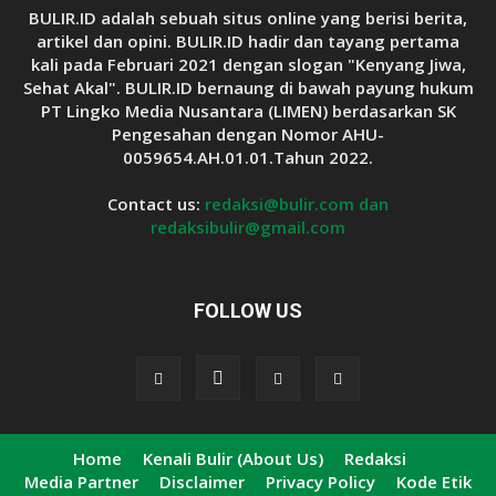
BULIR.ID adalah sebuah situs online yang berisi berita,
artikel dan opini. BULIR.ID hadir dan tayang pertama
kali pada Februari 2021 dengan slogan "Kenyang Jiwa,
Sehat Akal". BULIR.ID bernaung di bawah payung hukum
PT Lingko Media Nusantara (LIMEN) berdasarkan SK
Pengesahan dengan Nomor AHU-
0059654.AH.01.01.Tahun 2022.
Contact us:
redaksi@bulir.com dan
redaksibulir@gmail.com
FOLLOW US
Home
Kenali Bulir (About Us)
Redaksi
Media Partner
Disclaimer
Privacy Policy
Kode Etik