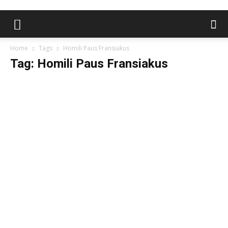
Home
Tags
Homili Paus Fransiakus
Tag: Homili Paus Fransiakus