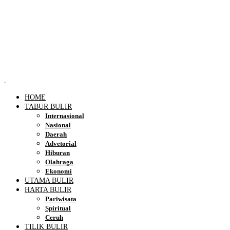
HOME
TABUR BULIR
Internasional
Nasional
Daerah
Advetorial
Hiburan
Olahraga
Ekonomi
UTAMA BULIR
HARTA BULIR
Pariwisata
Spiritual
Ceruh
TILIK BULIR