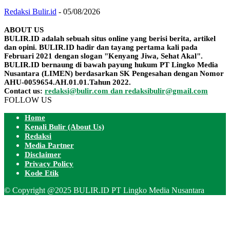
Redaksi Bulir.id
-
05/08/2026
ABOUT US
BULIR.ID adalah sebuah situs online yang berisi berita, artikel
dan opini. BULIR.ID hadir dan tayang pertama kali pada
Februari 2021 dengan slogan "Kenyang Jiwa, Sehat Akal".
BULIR.ID bernaung di bawah payung hukum PT Lingko Media
Nusantara (LIMEN) berdasarkan SK Pengesahan dengan Nomor
AHU-0059654.AH.01.01.Tahun 2022.
Contact us:
redaksi@bulir.com dan redaksibulir@gmail.com
FOLLOW US
Home
Kenali Bulir (About Us)
Redaksi
Media Partner
Disclaimer
Privacy Policy
Kode Etik
© Copyright @2025 BULIR.ID PT Lingko Media Nusantara