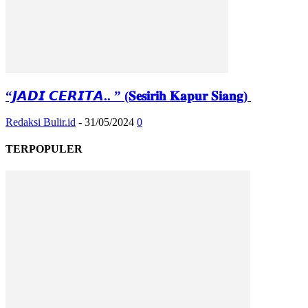
“𝙅𝘼𝘿𝙄 𝘾𝙀𝙍𝙄𝙏𝘼.. ” (𝐒𝐞𝐬𝐢𝐫𝐢𝐡 𝐊𝐚𝐩𝐮𝐫 𝐒𝐢𝐚𝐧𝐠)
Redaksi Bulir.id
-
31/05/2024
0
TERPOPULER