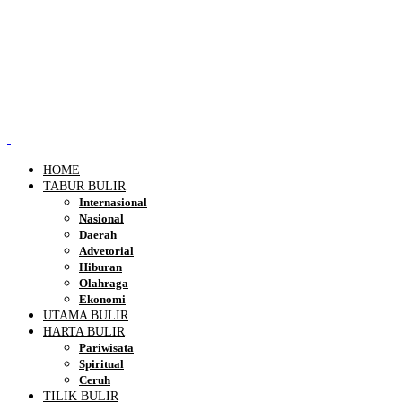
HOME
TABUR BULIR
Internasional
Nasional
Daerah
Advetorial
Hiburan
Olahraga
Ekonomi
UTAMA BULIR
HARTA BULIR
Pariwisata
Spiritual
Ceruh
TILIK BULIR