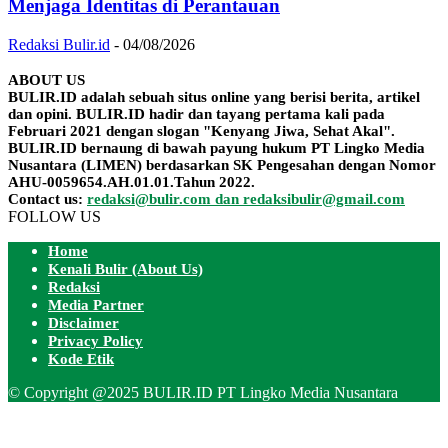
Menjaga Identitas di Perantauan
Redaksi Bulir.id
-
04/08/2026
ABOUT US
BULIR.ID adalah sebuah situs online yang berisi berita, artikel
dan opini. BULIR.ID hadir dan tayang pertama kali pada
Februari 2021 dengan slogan "Kenyang Jiwa, Sehat Akal".
BULIR.ID bernaung di bawah payung hukum PT Lingko Media
Nusantara (LIMEN) berdasarkan SK Pengesahan dengan Nomor
AHU-0059654.AH.01.01.Tahun 2022.
Contact us:
redaksi@bulir.com dan redaksibulir@gmail.com
FOLLOW US
Home
Kenali Bulir (About Us)
Redaksi
Media Partner
Disclaimer
Privacy Policy
Kode Etik
© Copyright @2025 BULIR.ID PT Lingko Media Nusantara