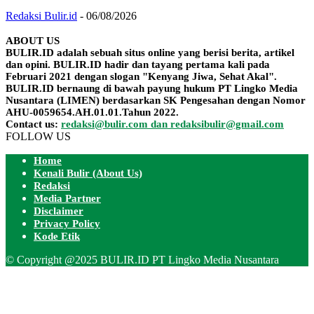
Redaksi Bulir.id
-
06/08/2026
ABOUT US
BULIR.ID adalah sebuah situs online yang berisi berita, artikel
dan opini. BULIR.ID hadir dan tayang pertama kali pada
Februari 2021 dengan slogan "Kenyang Jiwa, Sehat Akal".
BULIR.ID bernaung di bawah payung hukum PT Lingko Media
Nusantara (LIMEN) berdasarkan SK Pengesahan dengan Nomor
AHU-0059654.AH.01.01.Tahun 2022.
Contact us:
redaksi@bulir.com dan redaksibulir@gmail.com
FOLLOW US
Home
Kenali Bulir (About Us)
Redaksi
Media Partner
Disclaimer
Privacy Policy
Kode Etik
© Copyright @2025 BULIR.ID PT Lingko Media Nusantara