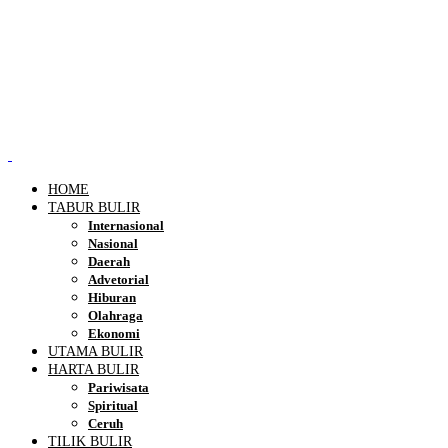
HOME
TABUR BULIR
Internasional
Nasional
Daerah
Advetorial
Hiburan
Olahraga
Ekonomi
UTAMA BULIR
HARTA BULIR
Pariwisata
Spiritual
Ceruh
TILIK BULIR