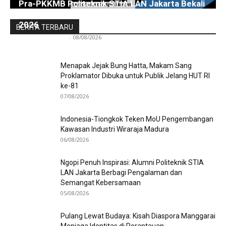
Pra-PKKMB Politeknik STIA LAN Jakarta Bekali
300 Calon Mahasiswa Baru Menjelang PKKMB
2026
BERITA TERBARU
Redaksi Bulir.id
-
08/08/2026
Menapak Jejak Bung Hatta, Makam Sang
Proklamator Dibuka untuk Publik Jelang HUT RI
ke-81
07/08/2026
Indonesia-Tiongkok Teken MoU Pengembangan
Kawasan Industri Wiraraja Madura
06/08/2026
Ngopi Penuh Inspirasi: Alumni Politeknik STIA
LAN Jakarta Berbagi Pengalaman dan
Semangat Kebersamaan
05/08/2026
Pulang Lewat Budaya: Kisah Diaspora Manggarai
Menjaga Identitas di Perantauan