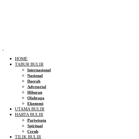
HOME
TABUR BULIR
Internasional
Nasional
Daerah
Advetorial
Hiburan
Olahraga
Ekonomi
UTAMA BULIR
HARTA BULIR
Pariwisata
Spiritual
Ceruh
TILIK BULIR