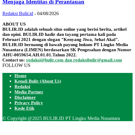
Menjaga Identitas di Perantauan
Redaksi Bulir.id
-
04/08/2026
ABOUT US
BULIR.ID adalah sebuah situs online yang berisi berita, artikel
dan opini. BULIR.ID hadir dan tayang pertama kali pada
Februari 2021 dengan slogan "Kenyang Jiwa, Sehat Akal".
BULIR.ID bernaung di bawah payung hukum PT Lingko Media
Nusantara (LIMEN) berdasarkan SK Pengesahan dengan Nomor
AHU-0059654.AH.01.01.Tahun 2022.
Contact us:
redaksi@bulir.com dan redaksibulir@gmail.com
FOLLOW US
Home
Kenali Bulir (About Us)
Redaksi
Media Partner
Disclaimer
Privacy Policy
Kode Etik
© Copyright @2025 BULIR.ID PT Lingko Media Nusantara