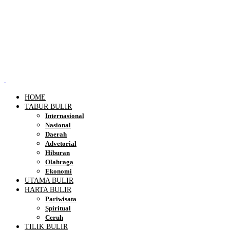
HOME
TABUR BULIR
Internasional
Nasional
Daerah
Advetorial
Hiburan
Olahraga
Ekonomi
UTAMA BULIR
HARTA BULIR
Pariwisata
Spiritual
Ceruh
TILIK BULIR