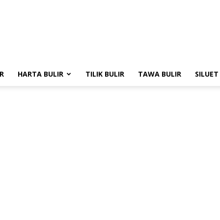
R
HARTA BULIR
TILIK BULIR
TAWA BULIR
SILUET