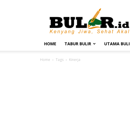
BULIR.ID
–
Kenyang
Jiwa,
Sehat
Akal
HOME
TABUR BULIR
UTAMA BULI
Home
Tags
Kinerja