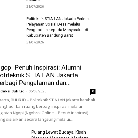
31/07/2026
Politeknik STIA LAN Jakarta Perkuat
Pelayanan Sosial Desa melalui
Pengabdian kepada Masyarakat di
Kabupaten Bandung Barat
31/07/2026
gopi Penuh Inspirasi: Alumni
oliteknik STIA LAN Jakarta
erbagi Pengalaman dan...
daksi Bulir.id
-
05/08/2026
0
karta, BULIR.ID – Politeknik STIA LAN Jakarta kembali
nghadirkan ruang berbagi inspirasi melalui
giatan Ngopi (Ngobrol Online – Penuh Inspirasi)
ng disiarkan secara langsung melalui...
Pulang Lewat Budaya: Kisah