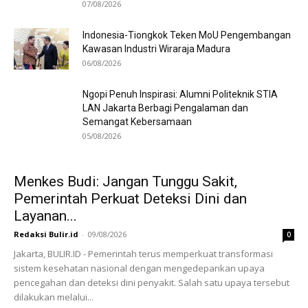
07/08/2026
Indonesia-Tiongkok Teken MoU Pengembangan
Kawasan Industri Wiraraja Madura
06/08/2026
Ngopi Penuh Inspirasi: Alumni Politeknik STIA
LAN Jakarta Berbagi Pengalaman dan
Semangat Kebersamaan
05/08/2026
Menkes Budi: Jangan Tunggu Sakit,
Pemerintah Perkuat Deteksi Dini dan
Layanan...
Redaksi Bulir.id
-
09/08/2026
0
Jakarta, BULIR.ID - Pemerintah terus memperkuat transformasi
sistem kesehatan nasional dengan mengedepankan upaya
pencegahan dan deteksi dini penyakit. Salah satu upaya tersebut
dilakukan melalui...