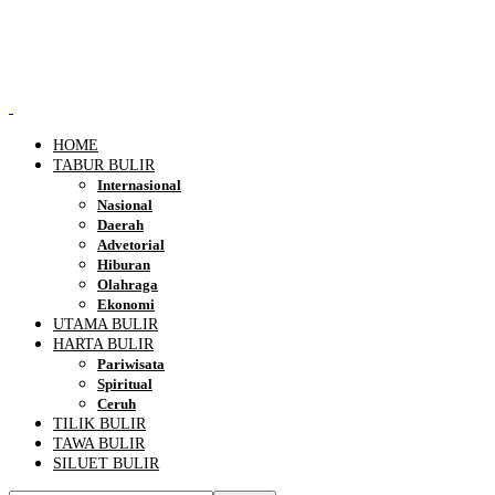
HOME
TABUR BULIR
Internasional
Nasional
Daerah
Advetorial
Hiburan
Olahraga
Ekonomi
UTAMA BULIR
HARTA BULIR
Pariwisata
Spiritual
Ceruh
TILIK BULIR
TAWA BULIR
SILUET BULIR