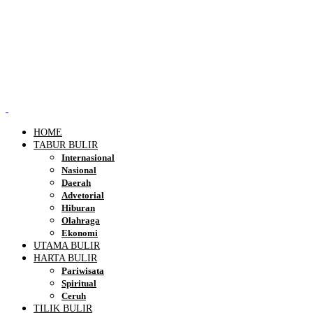
HOME
TABUR BULIR
Internasional
Nasional
Daerah
Advetorial
Hiburan
Olahraga
Ekonomi
UTAMA BULIR
HARTA BULIR
Pariwisata
Spiritual
Ceruh
TILIK BULIR