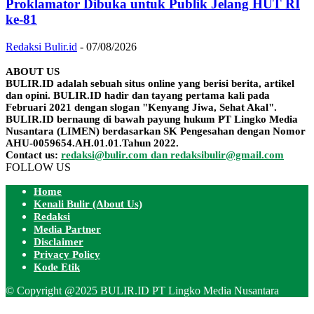
Proklamator Dibuka untuk Publik Jelang HUT RI
ke-81
Redaksi Bulir.id
-
07/08/2026
ABOUT US
BULIR.ID adalah sebuah situs online yang berisi berita, artikel
dan opini. BULIR.ID hadir dan tayang pertama kali pada
Februari 2021 dengan slogan "Kenyang Jiwa, Sehat Akal".
BULIR.ID bernaung di bawah payung hukum PT Lingko Media
Nusantara (LIMEN) berdasarkan SK Pengesahan dengan Nomor
AHU-0059654.AH.01.01.Tahun 2022.
Contact us:
redaksi@bulir.com dan redaksibulir@gmail.com
FOLLOW US
Home
Kenali Bulir (About Us)
Redaksi
Media Partner
Disclaimer
Privacy Policy
Kode Etik
© Copyright @2025 BULIR.ID PT Lingko Media Nusantara