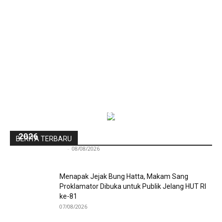
Pra-PKKMB Politeknik STIA LAN Jakarta Bekali
300 Calon Mahasiswa Baru Menjelang PKKMB
2026
BERITA TERBARU
Redaksi Bulir.id
-
08/08/2026
Menapak Jejak Bung Hatta, Makam Sang
Proklamator Dibuka untuk Publik Jelang HUT RI
ke-81
07/08/2026