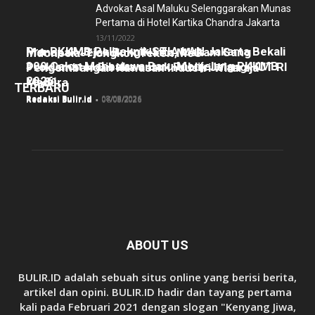
Advokat Asal Maluku Selenggarakan Munas
Pertama di Hotel Kartika Chandra Jakarta
13/11/2022
Pra-PKKMB Politeknik STIA LAN Jakarta Bekali
Menapak Jejak Bung Hatta, Makam Sang
Indonesia-Tiongkok Teken MoU
300 Calon Mahasiswa Baru Menjelang PKKMB
Proklamator Dibuka untuk Publik Jelang HUT RI
Pengembangan Kawasan Industri Wiraraja
2026
ke-81
Madura
TERBARU
Redaksi Bulir.id
-
08/08/2026
Redaksi Bulir.id
-
07/08/2026
Redaksi Bulir.id
-
06/08/2026
ABOUT US
BULIR.ID adalah sebuah situs online yang berisi berita,
artikel dan opini. BULIR.ID hadir dan tayang pertama
kali pada Februari 2021 dengan slogan "Kenyang Jiwa,