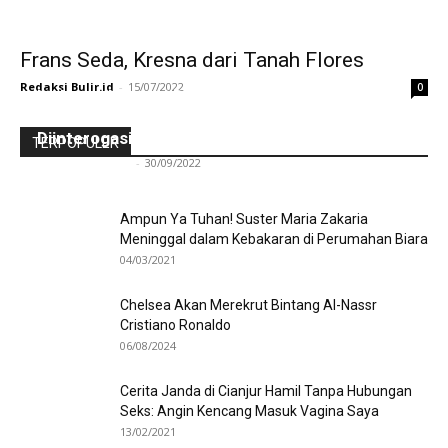
Frans Seda, Kresna dari Tanah Flores
Redaksi Bulir.id
-
15/07/2022
0
Ini Kronologinya! Diduga Teriaki Kata Sambo,
Para Frater dan Bruder Ledalero Ditahan dan
Diinterogasi Aparat Polres Sikka
TERPOPULER
Redaksi Bulir.id
-
30/09/2022
Ampun Ya Tuhan! Suster Maria Zakaria
Meninggal dalam Kebakaran di Perumahan Biara
04/03/2021
Chelsea Akan Merekrut Bintang Al-Nassr
Cristiano Ronaldo
06/08/2024
Cerita Janda di Cianjur Hamil Tanpa Hubungan
Seks: Angin Kencang Masuk Vagina Saya
13/02/2021