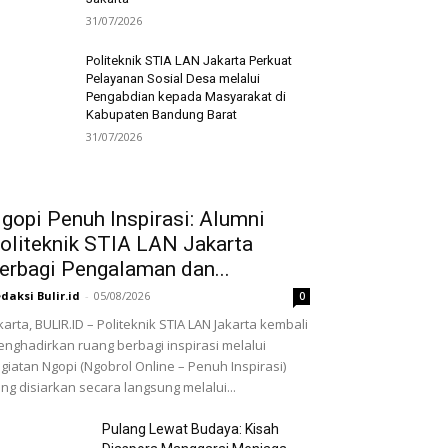
31/07/2026
Politeknik STIA LAN Jakarta Perkuat
Pelayanan Sosial Desa melalui
Pengabdian kepada Masyarakat di
Kabupaten Bandung Barat
31/07/2026
gopi Penuh Inspirasi: Alumni
oliteknik STIA LAN Jakarta
erbagi Pengalaman dan...
daksi Bulir.id
-
05/08/2026
0
karta, BULIR.ID – Politeknik STIA LAN Jakarta kembali
nghadirkan ruang berbagi inspirasi melalui
giatan Ngopi (Ngobrol Online – Penuh Inspirasi)
ng disiarkan secara langsung melalui...
Pulang Lewat Budaya: Kisah