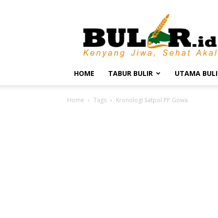
BULIR.ID
–
Kenyang
Jiwa,
Sehat
Akal
HOME
TABUR BULIR
UTAMA BULI
Home
Tags
Kronologi Satpol PP Gowa