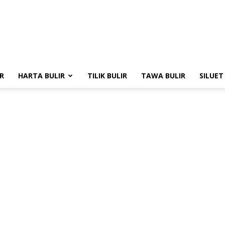
R
HARTA BULIR
TILIK BULIR
TAWA BULIR
SILUET