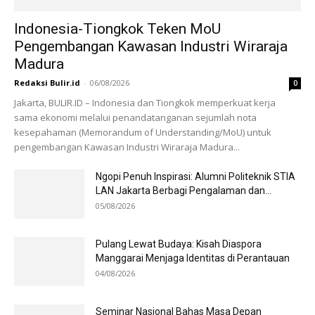
Indonesia-Tiongkok Teken MoU
Pengembangan Kawasan Industri Wiraraja
Madura
Redaksi Bulir.id
-
06/08/2026
0
Jakarta, BULIR.ID – Indonesia dan Tiongkok memperkuat kerja
sama ekonomi melalui penandatanganan sejumlah nota
kesepahaman (Memorandum of Understanding/MoU) untuk
pengembangan Kawasan Industri Wiraraja Madura...
Ngopi Penuh Inspirasi: Alumni Politeknik STIA
LAN Jakarta Berbagi Pengalaman dan...
05/08/2026
Pulang Lewat Budaya: Kisah Diaspora
Manggarai Menjaga Identitas di Perantauan
04/08/2026
Seminar Nasional Bahas Masa Depan