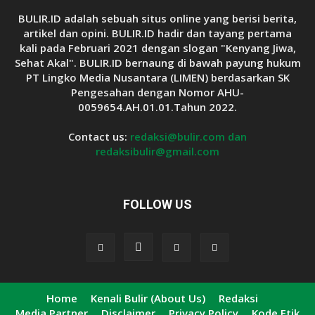
BULIR.ID adalah sebuah situs online yang berisi berita,
artikel dan opini. BULIR.ID hadir dan tayang pertama
kali pada Februari 2021 dengan slogan "Kenyang Jiwa,
Sehat Akal". BULIR.ID bernaung di bawah payung hukum
PT Lingko Media Nusantara (LIMEN) berdasarkan SK
Pengesahan dengan Nomor AHU-
0059654.AH.01.01.Tahun 2022.
Contact us:
redaksi@bulir.com dan
redaksibulir@gmail.com
FOLLOW US
Home
Kenali Bulir (About Us)
Redaksi
Media Partner
Disclaimer
Privacy Policy
Kode Etik