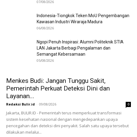
07/08/2026
Indonesia-Tiongkok Teken MoU Pengembangan
Kawasan Industri Wiraraja Madura
06/08/2026
Ngopi Penuh Inspirasi: Alumni Politeknik STIA
LAN Jakarta Berbagi Pengalaman dan
Semangat Kebersamaan
05/08/2026
Menkes Budi: Jangan Tunggu Sakit,
Pemerintah Perkuat Deteksi Dini dan
Layanan...
Redaksi Bulir.id
-
09/08/2026
0
Jakarta, BULIR.ID - Pemerintah terus memperkuat transformasi
sistem kesehatan nasional dengan mengedepankan upaya
pencegahan dan deteksi dini penyakit. Salah satu upaya tersebut
dilakukan melalui...