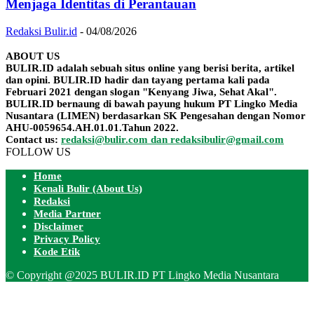
Menjaga Identitas di Perantauan
Redaksi Bulir.id
-
04/08/2026
ABOUT US
BULIR.ID adalah sebuah situs online yang berisi berita, artikel
dan opini. BULIR.ID hadir dan tayang pertama kali pada
Februari 2021 dengan slogan "Kenyang Jiwa, Sehat Akal".
BULIR.ID bernaung di bawah payung hukum PT Lingko Media
Nusantara (LIMEN) berdasarkan SK Pengesahan dengan Nomor
AHU-0059654.AH.01.01.Tahun 2022.
Contact us:
redaksi@bulir.com dan redaksibulir@gmail.com
FOLLOW US
Home
Kenali Bulir (About Us)
Redaksi
Media Partner
Disclaimer
Privacy Policy
Kode Etik
© Copyright @2025 BULIR.ID PT Lingko Media Nusantara