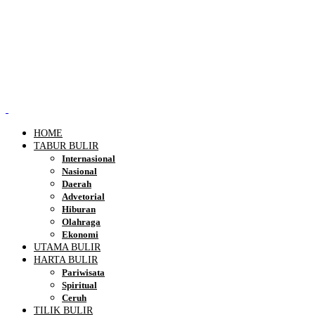
HOME
TABUR BULIR
Internasional
Nasional
Daerah
Advetorial
Hiburan
Olahraga
Ekonomi
UTAMA BULIR
HARTA BULIR
Pariwisata
Spiritual
Ceruh
TILIK BULIR