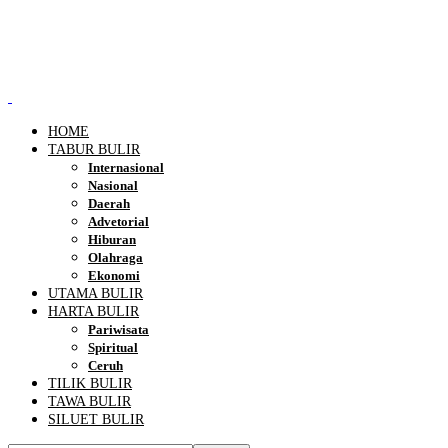
HOME
TABUR BULIR
Internasional
Nasional
Daerah
Advetorial
Hiburan
Olahraga
Ekonomi
UTAMA BULIR
HARTA BULIR
Pariwisata
Spiritual
Ceruh
TILIK BULIR
TAWA BULIR
SILUET BULIR