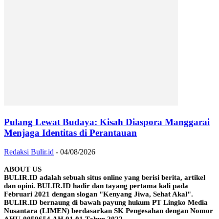
Pulang Lewat Budaya: Kisah Diaspora Manggarai
Menjaga Identitas di Perantauan
Redaksi Bulir.id
-
04/08/2026
ABOUT US
BULIR.ID adalah sebuah situs online yang berisi berita, artikel
dan opini. BULIR.ID hadir dan tayang pertama kali pada
Februari 2021 dengan slogan "Kenyang Jiwa, Sehat Akal".
BULIR.ID bernaung di bawah payung hukum PT Lingko Media
Nusantara (LIMEN) berdasarkan SK Pengesahan dengan Nomor
AHU-0059654.AH.01.01.Tahun 2022.