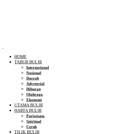
HOME
TABUR BULIR
Internasional
Nasional
Daerah
Advetorial
Hiburan
Olahraga
Ekonomi
UTAMA BULIR
HARTA BULIR
Pariwisata
Spiritual
Ceruh
TILIK BULIR