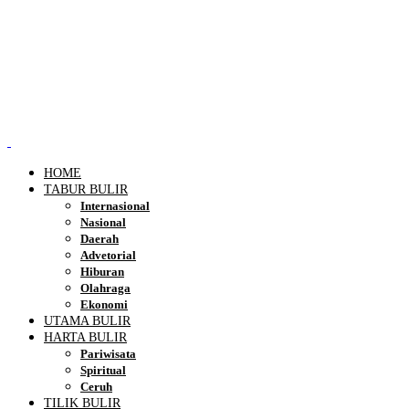
HOME
TABUR BULIR
Internasional
Nasional
Daerah
Advetorial
Hiburan
Olahraga
Ekonomi
UTAMA BULIR
HARTA BULIR
Pariwisata
Spiritual
Ceruh
TILIK BULIR