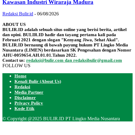
Kawasan Industri Wiraraja Madura
Redaksi Bulir.id
-
06/08/2026
ABOUT US
BULIR.ID adalah sebuah situs online yang berisi berita, artikel
dan opini. BULIR.ID hadir dan tayang pertama kali pada
Februari 2021 dengan slogan "Kenyang Jiwa, Sehat Akal".
BULIR.ID bernaung di bawah payung hukum PT Lingko Media
Nusantara (LIMEN) berdasarkan SK Pengesahan dengan Nomor
AHU-0059654.AH.01.01.Tahun 2022.
Contact us:
redaksi@bulir.com dan redaksibulir@gmail.com
FOLLOW US
Home
Kenali Bulir (About Us)
Redaksi
Media Partner
Disclaimer
Privacy Policy
Kode Etik
© Copyright @2025 BULIR.ID PT Lingko Media Nusantara