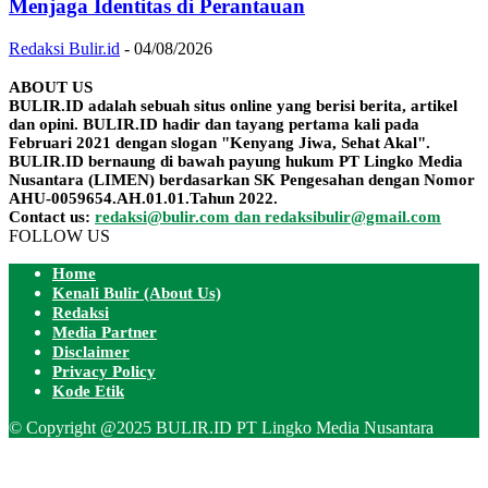
Menjaga Identitas di Perantauan
Redaksi Bulir.id
-
04/08/2026
ABOUT US
BULIR.ID adalah sebuah situs online yang berisi berita, artikel
dan opini. BULIR.ID hadir dan tayang pertama kali pada
Februari 2021 dengan slogan "Kenyang Jiwa, Sehat Akal".
BULIR.ID bernaung di bawah payung hukum PT Lingko Media
Nusantara (LIMEN) berdasarkan SK Pengesahan dengan Nomor
AHU-0059654.AH.01.01.Tahun 2022.
Contact us:
redaksi@bulir.com dan redaksibulir@gmail.com
FOLLOW US
Home
Kenali Bulir (About Us)
Redaksi
Media Partner
Disclaimer
Privacy Policy
Kode Etik
© Copyright @2025 BULIR.ID PT Lingko Media Nusantara