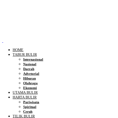
HOME
TABUR BULIR
Internasional
Nasional
Daerah
Advetorial
Hiburan
Olahraga
Ekonomi
UTAMA BULIR
HARTA BULIR
Pariwisata
Spiritual
Ceruh
TILIK BULIR