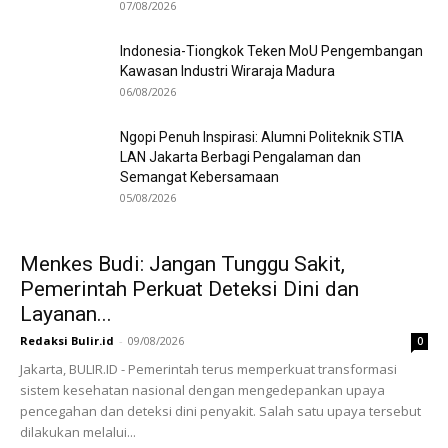
07/08/2026
Indonesia-Tiongkok Teken MoU Pengembangan
Kawasan Industri Wiraraja Madura
06/08/2026
Ngopi Penuh Inspirasi: Alumni Politeknik STIA
LAN Jakarta Berbagi Pengalaman dan
Semangat Kebersamaan
05/08/2026
Menkes Budi: Jangan Tunggu Sakit,
Pemerintah Perkuat Deteksi Dini dan
Layanan...
Redaksi Bulir.id
-
09/08/2026
0
Jakarta, BULIR.ID - Pemerintah terus memperkuat transformasi
sistem kesehatan nasional dengan mengedepankan upaya
pencegahan dan deteksi dini penyakit. Salah satu upaya tersebut
dilakukan melalui...