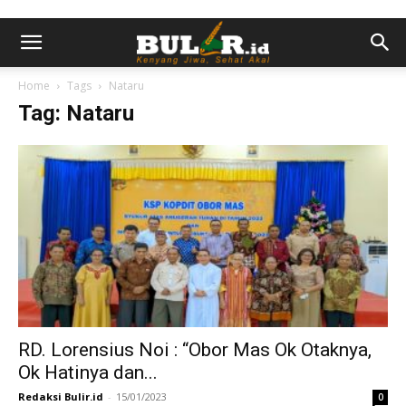
Home
Tags
Nataru
Tag: Nataru
RD. Lorensius Noi : “Obor Mas Ok Otaknya,
Ok Hatinya dan...
Redaksi Bulir.id
-
15/01/2023
0