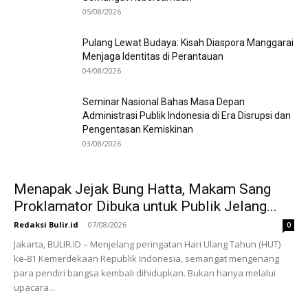
05/08/2026
Pulang Lewat Budaya: Kisah Diaspora Manggarai
Menjaga Identitas di Perantauan
04/08/2026
Seminar Nasional Bahas Masa Depan
Administrasi Publik Indonesia di Era Disrupsi dan
Pengentasan Kemiskinan
03/08/2026
Menapak Jejak Bung Hatta, Makam Sang
Proklamator Dibuka untuk Publik Jelang...
Redaksi Bulir.id
-
07/08/2026
0
Jakarta, BULIR.ID – Menjelang peringatan Hari Ulang Tahun (HUT)
ke-81 Kemerdekaan Republik Indonesia, semangat mengenang
para pendiri bangsa kembali dihidupkan. Bukan hanya melalui
upacara...