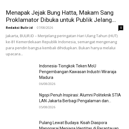
Menapak Jejak Bung Hatta, Makam Sang
Proklamator Dibuka untuk Publik Jelang...
Redaksi Bulir.id
-
07/08/2026
0
Jakarta, BULIR.ID – Menjelang peringatan Hari Ulang Tahun (HUT)
ke-81 Kemerdekaan Republik Indonesia, semangat mengenang
para pendiri bangsa kembali dihidupkan. Bukan hanya melalui
upacara...
Indonesia-Tiongkok Teken MoU
Pengembangan Kawasan Industri Wiraraja
Madura
06/08/2026
Ngopi Penuh Inspirasi: Alumni Politeknik STIA
LAN Jakarta Berbagi Pengalaman dan...
05/08/2026
Pulang Lewat Budaya: Kisah Diaspora
Manggarai Menjaga Identitas di Perantauan