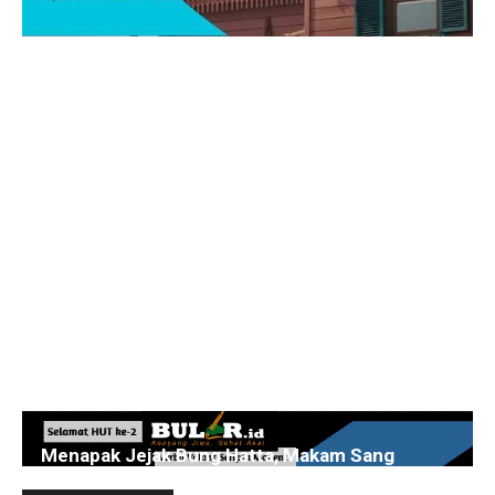
Menapak Jejak Bung Hatta, Makam Sang
Proklamator Dibuka untuk Publik Jelang HUT RI