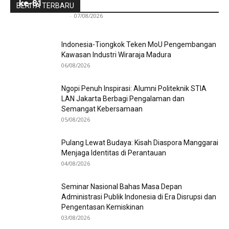
ke-81
BERITA TERBARU
Redaksi Bulir.id
-
07/08/2026
Indonesia-Tiongkok Teken MoU Pengembangan
Kawasan Industri Wiraraja Madura
06/08/2026
Ngopi Penuh Inspirasi: Alumni Politeknik STIA
LAN Jakarta Berbagi Pengalaman dan
Semangat Kebersamaan
05/08/2026
Pulang Lewat Budaya: Kisah Diaspora Manggarai
Menjaga Identitas di Perantauan
04/08/2026
Seminar Nasional Bahas Masa Depan
Administrasi Publik Indonesia di Era Disrupsi dan
Pengentasan Kemiskinan
03/08/2026