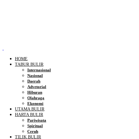
HOME
TABUR BULIR
Internasional
Nasional
Daerah
Advetorial
Hiburan
Olahraga
Ekonomi
UTAMA BULIR
HARTA BULIR
Pariwisata
Spiritual
Ceruh
TILIK BULIR