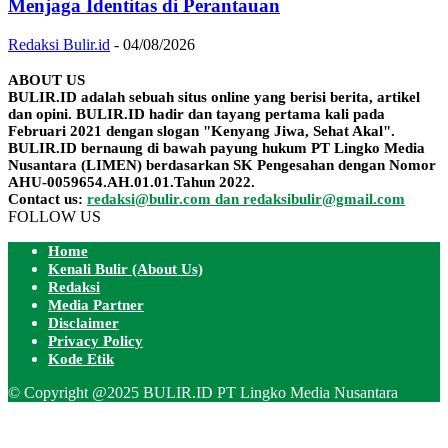
Menjaga Identitas di Perantauan
Redaksi Bulir.id
-
04/08/2026
ABOUT US
BULIR.ID adalah sebuah situs online yang berisi berita, artikel
dan opini. BULIR.ID hadir dan tayang pertama kali pada
Februari 2021 dengan slogan "Kenyang Jiwa, Sehat Akal".
BULIR.ID bernaung di bawah payung hukum PT Lingko Media
Nusantara (LIMEN) berdasarkan SK Pengesahan dengan Nomor
AHU-0059654.AH.01.01.Tahun 2022.
Contact us:
redaksi@bulir.com dan redaksibulir@gmail.com
FOLLOW US
Home
Kenali Bulir (About Us)
Redaksi
Media Partner
Disclaimer
Privacy Policy
Kode Etik
© Copyright @2025 BULIR.ID PT Lingko Media Nusantara