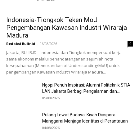
Indonesia-Tiongkok Teken MoU
Pengembangan Kawasan Industri Wiraraja
Madura
Redaksi Bulir.id
-
06/08/2026
0
Jakarta, BULIR.ID – Indonesia dan Tiongkok memperkuat kerja
sama ekonomi melalui penandatanganan sejumlah nota
kesepahaman (Memorandum of Understanding/MoU) untuk
pengembangan Kawasan Industri Wiraraja Madura...
Ngopi Penuh Inspirasi: Alumni Politeknik STIA
LAN Jakarta Berbagi Pengalaman dan...
05/08/2026
Pulang Lewat Budaya: Kisah Diaspora
Manggarai Menjaga Identitas di Perantauan
04/08/2026