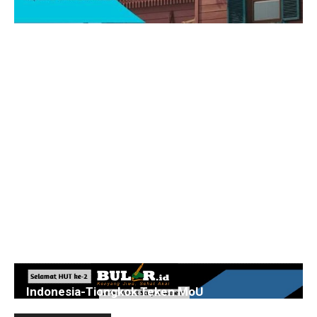
Indonesia-Tiongkok Teken MoU
Pengembangan Kawasan Industri Wiraraja