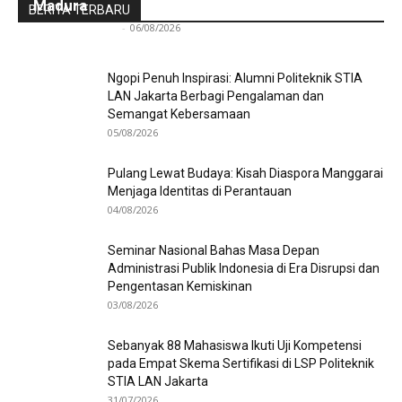
Madura
BERITA TERBARU
Redaksi Bulir.id
-
06/08/2026
Ngopi Penuh Inspirasi: Alumni Politeknik STIA
LAN Jakarta Berbagi Pengalaman dan
Semangat Kebersamaan
05/08/2026
Pulang Lewat Budaya: Kisah Diaspora Manggarai
Menjaga Identitas di Perantauan
04/08/2026
Seminar Nasional Bahas Masa Depan
Administrasi Publik Indonesia di Era Disrupsi dan
Pengentasan Kemiskinan
03/08/2026
Sebanyak 88 Mahasiswa Ikuti Uji Kompetensi
pada Empat Skema Sertifikasi di LSP Politeknik
STIA LAN Jakarta
31/07/2026