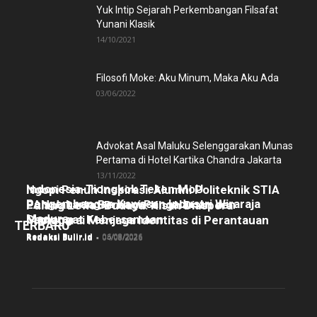
Yuk Intip Sejarah Perkembangan Filsafat
Yunani Klasik
14/10/2021
Filosofi Moke: Aku Minum, Maka Aku Ada
03/06/2022
Advokat Asal Maluku Selenggarakan Munas
Pertama di Hotel Kartika Chandra Jakarta
13/11/2022
Indonesia-Tiongkok Teken MoU
Ngopi Penuh Inspirasi: Alumni Politeknik STIA
Pengembangan Kawasan Industri Wiraraja
LAN Jakarta Berbagi Pengalaman dan
Pulang Lewat Budaya: Kisah Diaspora
Madura
Semangat Kebersamaan
Manggarai Menjaga Identitas di Perantauan
TERBARU
Redaksi Bulir.id
-
06/08/2026
Redaksi Bulir.id
-
05/08/2026
Redaksi Bulir.id
-
04/08/2026