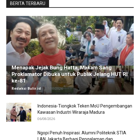
BERITA TERBARU
Menapak Jejak Bung Hatta, Makam Sang
Proklamator Dibuka untuk Publik Jelang HUT RI
ke-81
Redaksi Bulir.id
-
07/08/2026
Indonesia-Tiongkok Teken MoU Pengembangan
Kawasan Industri Wiraraja Madura
06/08/2026
Ngopi Penuh Inspirasi: Alumni Politeknik STIA
LAN Jakarta Berbagi Pengalaman dan