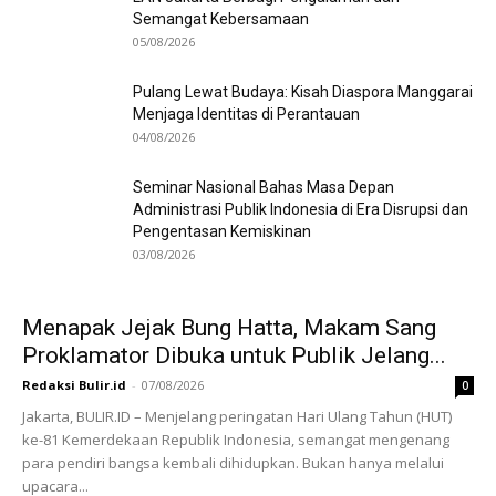
Semangat Kebersamaan
05/08/2026
Pulang Lewat Budaya: Kisah Diaspora Manggarai
Menjaga Identitas di Perantauan
04/08/2026
Seminar Nasional Bahas Masa Depan
Administrasi Publik Indonesia di Era Disrupsi dan
Pengentasan Kemiskinan
03/08/2026
Menapak Jejak Bung Hatta, Makam Sang
Proklamator Dibuka untuk Publik Jelang...
Redaksi Bulir.id
-
07/08/2026
0
Jakarta, BULIR.ID – Menjelang peringatan Hari Ulang Tahun (HUT)
ke-81 Kemerdekaan Republik Indonesia, semangat mengenang
para pendiri bangsa kembali dihidupkan. Bukan hanya melalui
upacara...