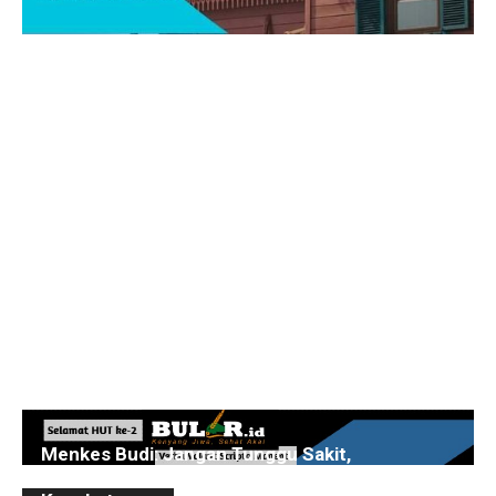
Menkes Budi: Jangan Tunggu Sakit,
Pemerintah Perkuat Deteksi Dini dan Layanan