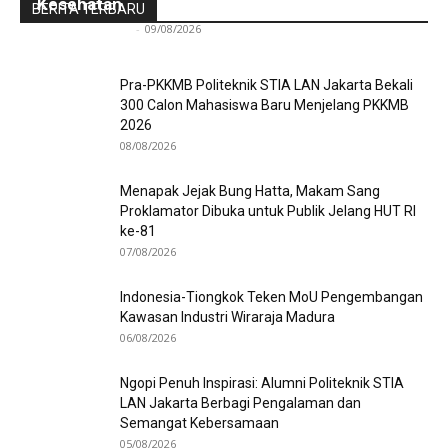
Kesehatan
BERITA TERBARU
Redaksi Bulir.id
-
09/08/2026
Pra-PKKMB Politeknik STIA LAN Jakarta Bekali
300 Calon Mahasiswa Baru Menjelang PKKMB
2026
08/08/2026
Menapak Jejak Bung Hatta, Makam Sang
Proklamator Dibuka untuk Publik Jelang HUT RI
ke-81
07/08/2026
Indonesia-Tiongkok Teken MoU Pengembangan
Kawasan Industri Wiraraja Madura
06/08/2026
Ngopi Penuh Inspirasi: Alumni Politeknik STIA
LAN Jakarta Berbagi Pengalaman dan
Semangat Kebersamaan
05/08/2026