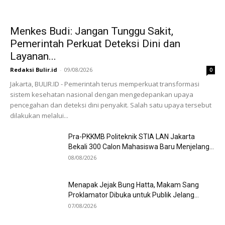
Menkes Budi: Jangan Tunggu Sakit,
Pemerintah Perkuat Deteksi Dini dan
Layanan...
Redaksi Bulir.id
-
09/08/2026
0
Jakarta, BULIR.ID - Pemerintah terus memperkuat transformasi
sistem kesehatan nasional dengan mengedepankan upaya
pencegahan dan deteksi dini penyakit. Salah satu upaya tersebut
dilakukan melalui...
Pra-PKKMB Politeknik STIA LAN Jakarta
Bekali 300 Calon Mahasiswa Baru Menjelang...
08/08/2026
Menapak Jejak Bung Hatta, Makam Sang
Proklamator Dibuka untuk Publik Jelang...
07/08/2026