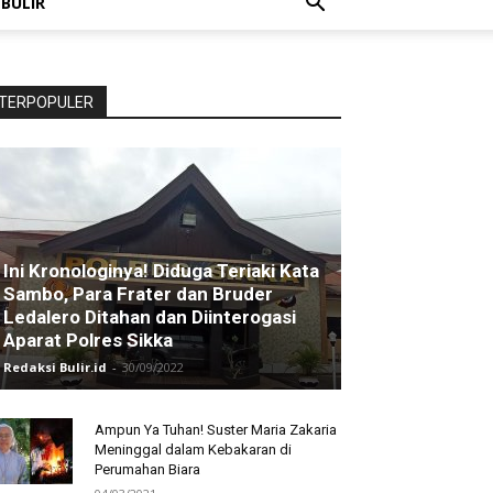
 BULIR
TERPOPULER
Ini Kronologinya! Diduga Teriaki Kata
Sambo, Para Frater dan Bruder
Ledalero Ditahan dan Diinterogasi
Aparat Polres Sikka
Redaksi Bulir.id
-
30/09/2022
Ampun Ya Tuhan! Suster Maria Zakaria
Meninggal dalam Kebakaran di
Perumahan Biara