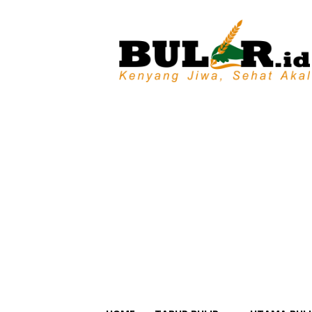
BULIR.ID
–
Kenyang
Jiwa,
Sehat
Akal