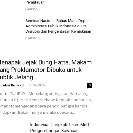
Perantauan
04/08/2026
Seminar Nasional Bahas Masa Depan
Administrasi Publik Indonesia di Era
Disrupsi dan Pengentasan Kemiskinan
03/08/2026
enapak Jejak Bung Hatta, Makam
ang Proklamator Dibuka untuk
ublik Jelang...
daksi Bulir.id
-
07/08/2026
0
karta, BULIR.ID – Menjelang peringatan Hari Ulang
hun (HUT) ke-81 Kemerdekaan Republik Indonesia,
mangat mengenang para pendiri bangsa kembali
hidupkan. Bukan hanya melalui upacara...
Indonesia-Tiongkok Teken MoU
Pengembangan Kawasan