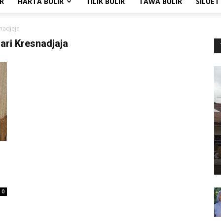
R
HARTA BULIR
TILIK BULIR
TAWA BULIR
SILUET
nadjaja
ari Kresnadjaja
0