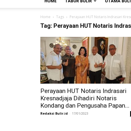
HOME
TABUR BULIR
UTAMA BULI
Home
Tags
Perayaan HUT Notaris Indrasari Kres
Tag: Perayaan HUT Notaris Indras
Perayaan HUT Notaris Indrasari
Kresnadjaja Dihadiri Notaris
Kondang dan Pengusaha Papan...
Redaksi Bulir.id
-
17/01/2023