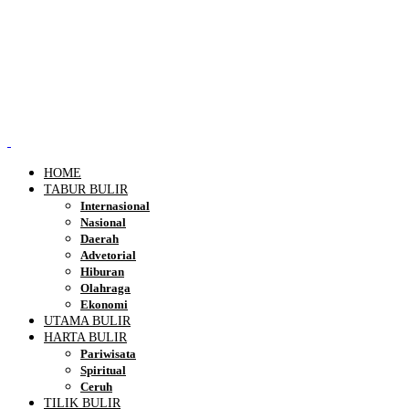
HOME
TABUR BULIR
Internasional
Nasional
Daerah
Advetorial
Hiburan
Olahraga
Ekonomi
UTAMA BULIR
HARTA BULIR
Pariwisata
Spiritual
Ceruh
TILIK BULIR