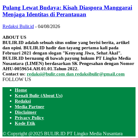
Pulang Lewat Budaya: Kisah Diaspora Manggarai
Menjaga Identitas di Perantauan
Redaksi Bulir.id
-
04/08/2026
ABOUT US
BULIR.ID adalah sebuah situs online yang berisi berita, artikel
dan opini. BULIR.ID hadir dan tayang pertama kali pada
Februari 2021 dengan slogan "Kenyang Jiwa, Sehat Akal".
BULIR.ID bernaung di bawah payung hukum PT Lingko Media
Nusantara (LIMEN) berdasarkan SK Pengesahan dengan Nomor
AHU-0059654.AH.01.01.Tahun 2022.
Contact us:
redaksi@bulir.com dan redaksibulir@gmail.com
FOLLOW US
Home
Kenali Bulir (About Us)
Redaksi
Media Partner
Disclaimer
Privacy Policy
Kode Etik
© Copyright @2025 BULIR.ID PT Lingko Media Nusantara