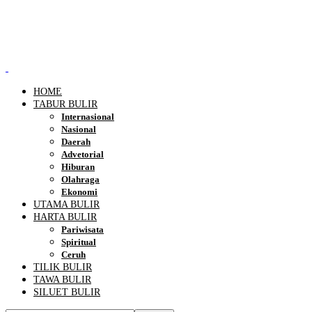
HOME
TABUR BULIR
Internasional
Nasional
Daerah
Advetorial
Hiburan
Olahraga
Ekonomi
UTAMA BULIR
HARTA BULIR
Pariwisata
Spiritual
Ceruh
TILIK BULIR
TAWA BULIR
SILUET BULIR