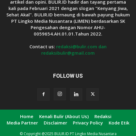
artikel dan opini. BULIR.ID hadir dan tayang pertama
kali pada Februari 2021 dengan slogan "Kenyang Jiwa,
Sehat Akal". BULIR.ID bernaung di bawah payung hukum
PT Lingko Media Nusantara (LIMEN) berdasarkan SK
Pengesahan dengan Nomor AHU-
0059654.AH.01.01.Tahun 2022.
Contact us:
redaksi@bulir.com dan
redaksibulir@gmail.com
FOLLOW US
Home
Kenali Bulir (About Us)
Redaksi
Media Partner
Disclaimer
Privacy Policy
Kode Etik
© Copyright @2025 BULIR.ID PT Lingko Media Nusantara