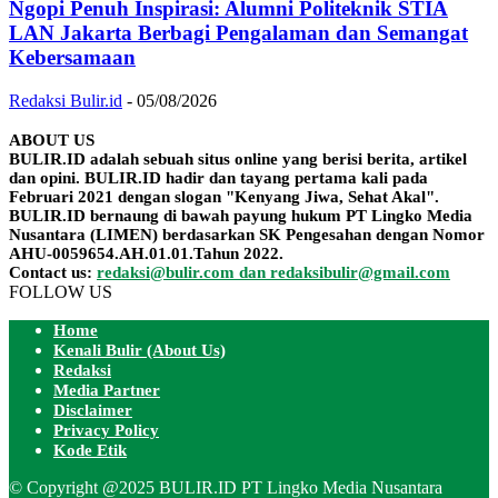
Ngopi Penuh Inspirasi: Alumni Politeknik STIA
LAN Jakarta Berbagi Pengalaman dan Semangat
Kebersamaan
Redaksi Bulir.id
-
05/08/2026
ABOUT US
BULIR.ID adalah sebuah situs online yang berisi berita, artikel
dan opini. BULIR.ID hadir dan tayang pertama kali pada
Februari 2021 dengan slogan "Kenyang Jiwa, Sehat Akal".
BULIR.ID bernaung di bawah payung hukum PT Lingko Media
Nusantara (LIMEN) berdasarkan SK Pengesahan dengan Nomor
AHU-0059654.AH.01.01.Tahun 2022.
Contact us:
redaksi@bulir.com dan redaksibulir@gmail.com
FOLLOW US
Home
Kenali Bulir (About Us)
Redaksi
Media Partner
Disclaimer
Privacy Policy
Kode Etik
© Copyright @2025 BULIR.ID PT Lingko Media Nusantara