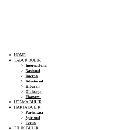
HOME
TABUR BULIR
Internasional
Nasional
Daerah
Advetorial
Hiburan
Olahraga
Ekonomi
UTAMA BULIR
HARTA BULIR
Pariwisata
Spiritual
Ceruh
TILIK BULIR