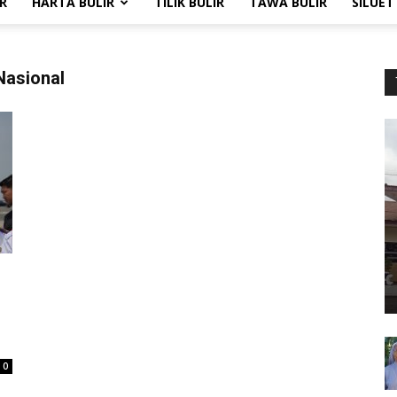
R
HARTA BULIR
TILIK BULIR
TAWA BULIR
SILUET
Nasional
0