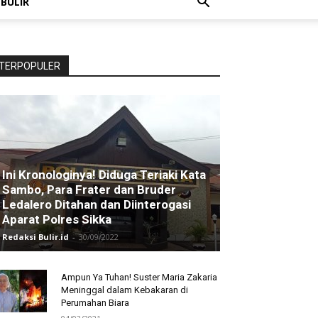
 BULIR
TERPOPULER
Ini Kronologinya! Diduga Teriaki Kata
Sambo, Para Frater dan Bruder
Ledalero Ditahan dan Diinterogasi
Aparat Polres Sikka
Redaksi Bulir.id
-
30/09/2022
Ampun Ya Tuhan! Suster Maria Zakaria
Meninggal dalam Kebakaran di
Perumahan Biara