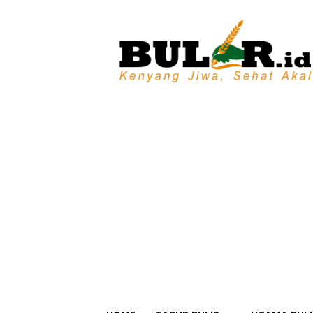
BULIR.ID
–
Kenyang
Jiwa,
Sehat
Akal