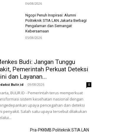
06/08/2026
Ngopi Penuh Inspirasi: Alumni
Politeknik STIA LAN Jakarta Berbagi
Pengalaman dan Semangat
Kebersamaan
05/08/2026
enkes Budi: Jangan Tunggu
akit, Pemerintah Perkuat Deteksi
ini dan Layanan...
daksi Bulir.id
-
09/08/2026
0
karta, BULIR.ID - Pemerintah terus memperkuat
ansformasi sistem kesehatan nasional dengan
engedepankan upaya pencegahan dan deteksi
ni penyakit. Salah satu upaya tersebut dilakukan
lalui...
Pra-PKKMB Politeknik STIA LAN