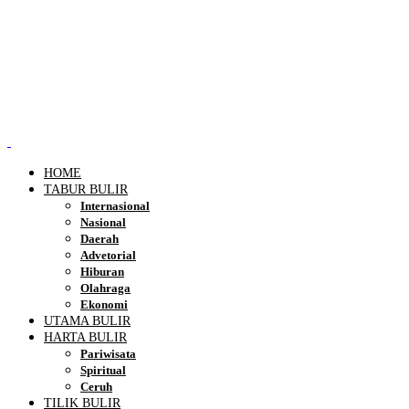
HOME
TABUR BULIR
Internasional
Nasional
Daerah
Advetorial
Hiburan
Olahraga
Ekonomi
UTAMA BULIR
HARTA BULIR
Pariwisata
Spiritual
Ceruh
TILIK BULIR