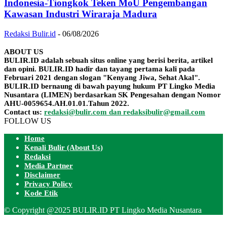
Indonesia-Tiongkok Teken MoU Pengembangan
Kawasan Industri Wiraraja Madura
Redaksi Bulir.id
-
06/08/2026
ABOUT US
BULIR.ID adalah sebuah situs online yang berisi berita, artikel
dan opini. BULIR.ID hadir dan tayang pertama kali pada
Februari 2021 dengan slogan "Kenyang Jiwa, Sehat Akal".
BULIR.ID bernaung di bawah payung hukum PT Lingko Media
Nusantara (LIMEN) berdasarkan SK Pengesahan dengan Nomor
AHU-0059654.AH.01.01.Tahun 2022.
Contact us:
redaksi@bulir.com dan redaksibulir@gmail.com
FOLLOW US
Home
Kenali Bulir (About Us)
Redaksi
Media Partner
Disclaimer
Privacy Policy
Kode Etik
© Copyright @2025 BULIR.ID PT Lingko Media Nusantara