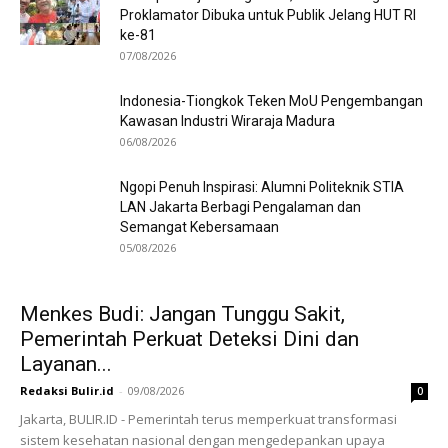
Proklamator Dibuka untuk Publik Jelang HUT RI
ke-81
07/08/2026
Indonesia-Tiongkok Teken MoU Pengembangan
Kawasan Industri Wiraraja Madura
06/08/2026
Ngopi Penuh Inspirasi: Alumni Politeknik STIA
LAN Jakarta Berbagi Pengalaman dan
Semangat Kebersamaan
05/08/2026
Menkes Budi: Jangan Tunggu Sakit,
Pemerintah Perkuat Deteksi Dini dan
Layanan...
Redaksi Bulir.id
-
09/08/2026
0
Jakarta, BULIR.ID - Pemerintah terus memperkuat transformasi
sistem kesehatan nasional dengan mengedepankan upaya