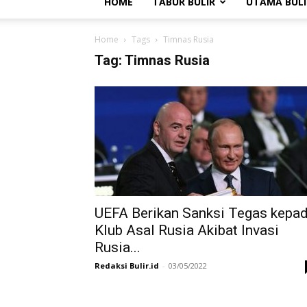
HOME
TABUR BULIR
UTAMA BULI
Home
Tags
Timnas Rusia
Tag: Timnas Rusia
UEFA Berikan Sanksi Tegas kepa
Klub Asal Rusia Akibat Invasi
Rusia...
Redaksi Bulir.id
-
03/05/2022