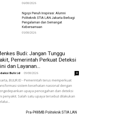
06/08/2026
Ngopi Penuh Inspirasi: Alumni
Politeknik STIA LAN Jakarta Berbagi
Pengalaman dan Semangat
Kebersamaan
05/08/2026
enkes Budi: Jangan Tunggu
akit, Pemerintah Perkuat Deteksi
ini dan Layanan...
daksi Bulir.id
-
09/08/2026
0
karta, BULIR.ID - Pemerintah terus memperkuat
ansformasi sistem kesehatan nasional dengan
engedepankan upaya pencegahan dan deteksi
ni penyakit. Salah satu upaya tersebut dilakukan
lalui...
Pra-PKKMB Politeknik STIA LAN