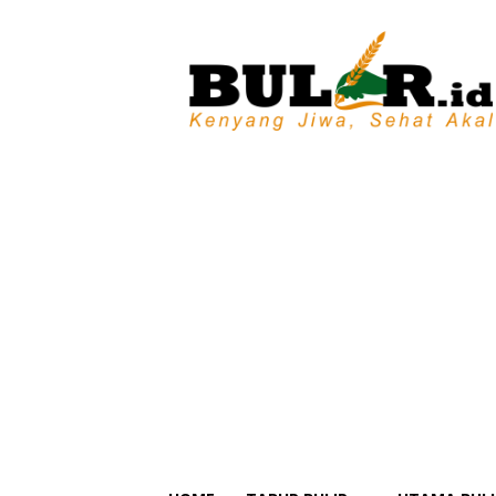
BULIR.ID
–
Kenyang
Jiwa,
Sehat
Akal