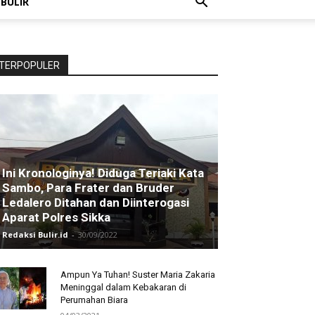
 BULIR
TERPOPULER
Ini Kronologinya! Diduga Teriaki Kata
Sambo, Para Frater dan Bruder
Ledalero Ditahan dan Diinterogasi
Aparat Polres Sikka
Redaksi Bulir.id
-
30/09/2022
Ampun Ya Tuhan! Suster Maria Zakaria
Meninggal dalam Kebakaran di
Perumahan Biara