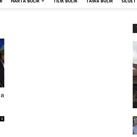
R
HARTA BULIR
TILIK BULIR
TAWA BULIR
SILUET
da
0