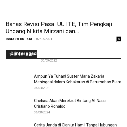
Bahas Revisi Pasal UU ITE, Tim Pengkaji
Undang Nikita Mirzani dan...
Redaksi Bulir.id
-
02/03/2021
0
Ini Kronologinya! Diduga Teriaki Kata Sambo,
Para Frater dan Bruder Ledalero Ditahan dan
Diinterogasi Aparat Polres Sikka
TERPOPULER
Redaksi Bulir.id
-
30/09/2022
Ampun Ya Tuhan! Suster Maria Zakaria
Meninggal dalam Kebakaran di Perumahan Biara
04/03/2021
Chelsea Akan Merekrut Bintang Al-Nassr
Cristiano Ronaldo
06/08/2024
Cerita Janda di Cianjur Hamil Tanpa Hubungan