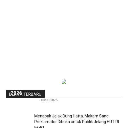
Pra-PKKMB Politeknik STIA LAN Jakarta Bekali
300 Calon Mahasiswa Baru Menjelang PKKMB
2026
BERITA TERBARU
Redaksi Bulir.id
-
08/08/2026
Menapak Jejak Bung Hatta, Makam Sang
Proklamator Dibuka untuk Publik Jelang HUT RI
ke-81