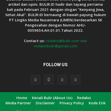
artikel dan opini. BULIR.ID hadir dan tayang pertama
kali pada Februari 2021 dengan slogan "Kenyang Jiwa,
Sehat Akal". BULIR.ID bernaung di bawah payung hukum
PT Lingko Media Nusantara (LIMEN) berdasarkan SK
Pengesahan dengan Nomor AHU-
0059654.AH.01.01.Tahun 2022.
Contact us:
redaksi@bulir.com dan
redaksibulir@gmail.com
FOLLOW US
Home
Kenali Bulir (About Us)
Redaksi
Media Partner
Disclaimer
Privacy Policy
Kode Etik