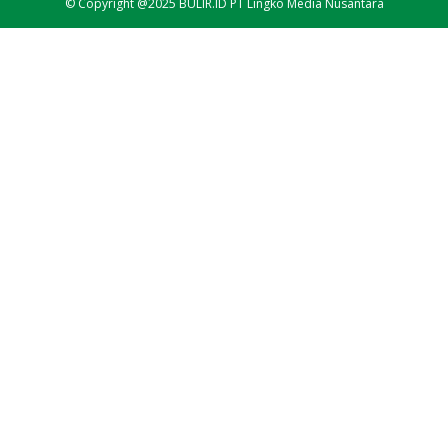
© Copyright @2025 BULIR.ID PT Lingko Media Nusantara