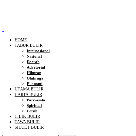
HOME
TABUR BULIR
Internasional
Nasional
Daerah
Advetorial
Hiburan
Olahraga
Ekonomi
UTAMA BULIR
HARTA BULIR
Pariwisata
Spiritual
Ceruh
TILIK BULIR
TAWA BULIR
SILUET BULIR