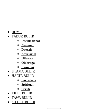
HOME
TABUR BULIR
Internasional
Nasional
Daerah
Advetorial
Hiburan
Olahraga
Ekonomi
UTAMA BULIR
HARTA BULIR
Pariwisata
Spiritual
Ceruh
TILIK BULIR
TAWA BULIR
SILUET BULIR