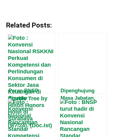
Related Posts:
Peran BNSP
Dipenghujung
Standar
Masa Jabatan,
Kompetensi di
Harvey Malaihollo
Konvensi Nasional
Masih
untuk Peningkatan
Mesosialisasikan
Perlindungan
Empat Pilar MPR
Konsumen
Kepada