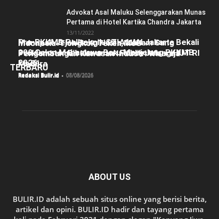
Advokat Asal Maluku Selenggarakan Munas
Pertama di Hotel Kartika Chandra Jakarta
13/11/2022
Pra-PKKMB Politeknik STIA LAN Jakarta Bekali
Menapak Jejak Bung Hatta, Makam Sang
Indonesia-Tiongkok Teken MoU
300 Calon Mahasiswa Baru Menjelang PKKMB
Proklamator Dibuka untuk Publik Jelang HUT RI
Pengembangan Kawasan Industri Wiraraja
2026
ke-81
Madura
TERBARU
Redaksi Bulir.id
-
08/08/2026
Redaksi Bulir.id
-
07/08/2026
Redaksi Bulir.id
-
06/08/2026
ABOUT US
BULIR.ID adalah sebuah situs online yang berisi berita,
artikel dan opini. BULIR.ID hadir dan tayang pertama