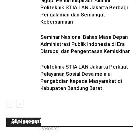
Ngopi Penuh Inspirasi: Alumni
Politeknik STIA LAN Jakarta Berbagi
Pengalaman dan Semangat
Kebersamaan
Seminar Nasional Bahas Masa Depan
Administrasi Publik Indonesia di Era
Disrupsi dan Pengentasan Kemiskinan
Politeknik STIA LAN Jakarta Perkuat
Pelayanan Sosial Desa melalui
Pengabdian kepada Masyarakat di
Kabupaten Bandung Barat
Ini Kronologinya! Diduga Teriaki Kata Sambo,
Para Frater dan Bruder Ledalero Ditahan dan
Diinterogasi Aparat Polres Sikka
TERPOPULER
Redaksi Bulir.id
-
30/09/2022