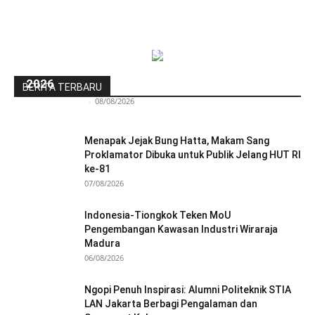
Pra-PKKMB Politeknik STIA LAN Jakarta Bekali
300 Calon Mahasiswa Baru Menjelang PKKMB
2026
BERITA TERBARU
Redaksi Bulir.id
-
08/08/2026
Menapak Jejak Bung Hatta, Makam Sang
Proklamator Dibuka untuk Publik Jelang HUT RI
ke-81
07/08/2026
Indonesia-Tiongkok Teken MoU
Pengembangan Kawasan Industri Wiraraja
Madura
06/08/2026
Ngopi Penuh Inspirasi: Alumni Politeknik STIA
LAN Jakarta Berbagi Pengalaman dan