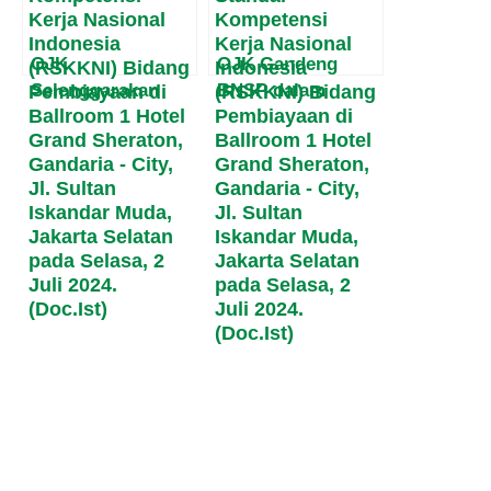
Masyarakat Papua
OJK
OJK Gandeng
Selenggarakan
BNSP dalam
Konvensi RSKKNI
Konvensi RSKKNI
Pembiayaan:
Pembiayaan untuk
Upaya
Mengembangkan
Penyempurnaan
Standar
Standar
Kompetensi SDM
Kompetensi Kerja
Nasional
Indonesia