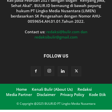
kali pada Februari 2021 dengan slogan "Kenyang Jiwa,
Sehat Akal". BULIR.ID bernaung di bawah payung
hukum PT Lingko Media Nusantara (LIMEN)
berdasarkan SK Pengesahan dengan Nomor AHU-
0059654.AH.01.01.Tahun 2022.
Contact us:
redaksi@bulir.com dan
redaksibulir@gmail.com
FOLLOW US
Home
Kenali Bulir (About Us)
Redaksi
Media Partner
Disclaimer
Privacy Policy
Kode Etik
© Copyright @2025 BULIR.ID PT Lingko Media Nusantara