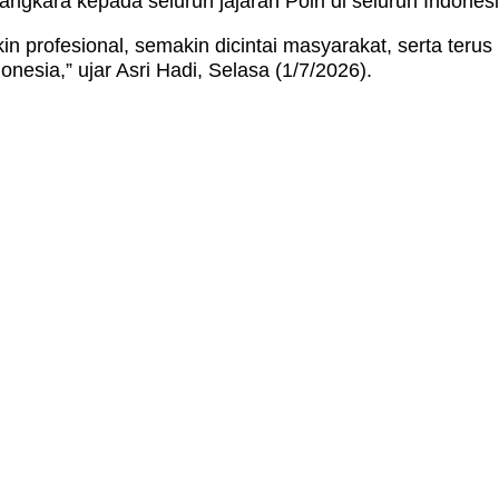
kara kepada seluruh jajaran Polri di seluruh Indonesi
n profesional, semakin dicintai masyarakat, serta terus
onesia,” ujar Asri Hadi, Selasa (1/7/2026).