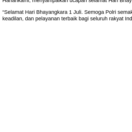
Hariankami, menyampaikan ucapan selamat Hari Bhayang
“Selamat Hari Bhayangkara 1 Juli. Semoga Polri semaki
keadilan, dan pelayanan terbaik bagi seluruh rakyat Ind