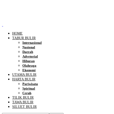
HOME
TABUR BULIR
Internasional
Nasional
Daerah
Advetorial
Hiburan
Olahraga
Ekonomi
UTAMA BULIR
HARTA BULIR
Pariwisata
Spiritual
Ceruh
TILIK BULIR
TAWA BULIR
SILUET BULIR