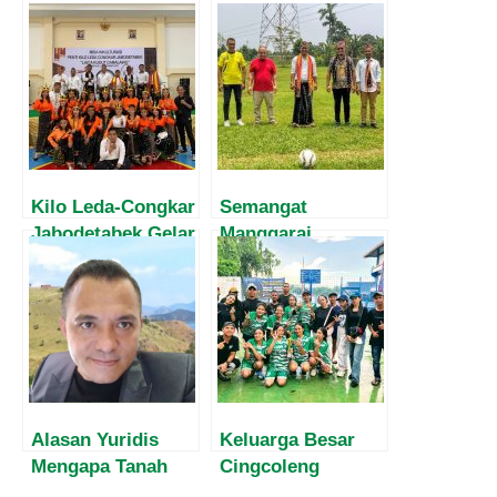
Kilo Leda-Congkar
Semangat
Jabodetabek Gelar
Manggarai
Penti, Ini
Menggema di
Sejarahnya
Jakarta!
Cingcoleng Cup III
2025 Resmi
Dimulai
Alasan Yuridis
Keluarga Besar
Mengapa Tanah
Cingcoleng
Kerangan Sah
Lambaleda Sukses