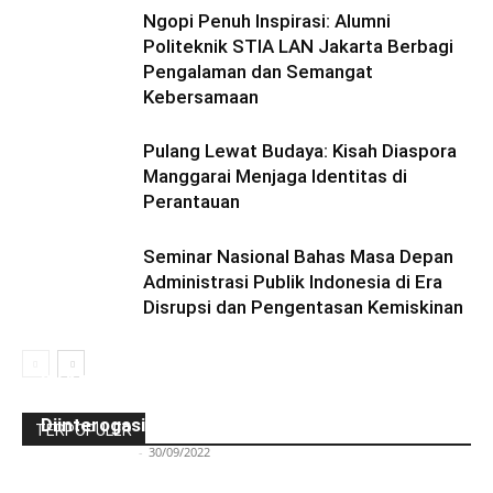
Ngopi Penuh Inspirasi: Alumni
Politeknik STIA LAN Jakarta Berbagi
Pengalaman dan Semangat
Kebersamaan
Pulang Lewat Budaya: Kisah Diaspora
Manggarai Menjaga Identitas di
Perantauan
Seminar Nasional Bahas Masa Depan
Administrasi Publik Indonesia di Era
Disrupsi dan Pengentasan Kemiskinan
Ini Kronologinya! Diduga Teriaki Kata Sambo,
Para Frater dan Bruder Ledalero Ditahan dan
Diinterogasi Aparat Polres Sikka
TERPOPULER
Redaksi Bulir.id
-
30/09/2022