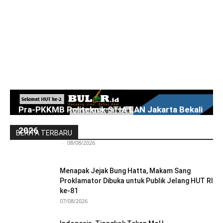
Pra-PKKMB Politeknik STIA LAN Jakarta Bekali
300 Calon Mahasiswa Baru Menjelang PKKMB
2026
BERITA TERBARU
Redaksi Bulir.id
-
08/08/2026
Menapak Jejak Bung Hatta, Makam Sang
Proklamator Dibuka untuk Publik Jelang HUT RI
ke-81
07/08/2026